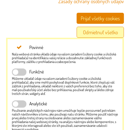
Zásady ochrany osobných údajov
Prijať všetky cookies
Odmietnuť všetko
Povinné
Naša webová stránka ukladá údaje na vašom zariadení (súbory cookie a úložiská
prehliadača) na identifikáciu vašej relácie a dosiahnutie základnej funkčnosti
platformy, zážitku z prehliadania a zabezpečenia.
Funkčné
Môžeme ukladať údaje na vašom zariadení (súbory cookie a úložiská
prehliadača), aby sme mohli poskytovať doplnkové funkcie, ktoré zlepšujú váš
zážitok z prehliadania, ukladať niektoré z vašich preferencií bez toho, aby ste
mali používateľský účet alebo bez prihlásenia, používať skripty a/alebo zdroje
tretích strán, widgety atď.
Analytické
Používanie analytických nástrojov nám umožňuje lepšie porozumieť potrebám
našich návštevníkov a tomu, ako používajú našu stránku. Môžeme použiť nástroje
prvej alebo tretej strany na sledovanie alebo zaznamenávanie vášho
prehliadania našej webovej stránky, na analýzu nástrojov alebo komponentov, s
ktorými ste interagovali alebo ste ich používali, zaznamenávanie udalostí
konverzií a podobne.