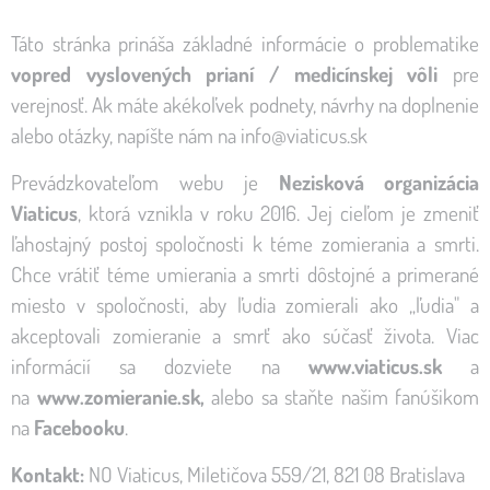
Táto stránka prináša základné informácie o problematike
vopred vyslovených prianí / medicínskej vôli
pre
verejnosť. Ak máte akékoľvek podnety, návrhy na doplnenie
alebo otázky, napíšte nám na
info@viaticus.sk
Prevádzkovateľom webu je
Nezisková organizácia
Viaticus
, ktorá vznikla v roku 2016. Jej cieľom je zmeniť
ľahostajný postoj spoločnosti k téme zomierania a smrti.
Chce vrátiť téme umierania a smrti dôstojné a primerané
miesto v spoločnosti, aby ľudia zomierali ako „ľudia" a
akceptovali zomieranie a smrť ako súčasť života. Viac
informácií sa dozviete na
www.viaticus.sk
a
na
www.zomieranie.sk
,
alebo sa staňte našim fanúšikom
na
Facebooku
.
Kontakt:
NO Viaticus, Miletičova 559/21, 821 08 Bratislava