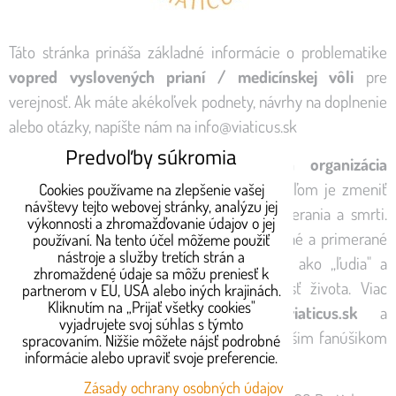
Táto stránka prináša základné informácie o problematike
vopred vyslovených prianí / medicínskej vôli
pre
verejnosť. Ak máte akékoľvek podnety, návrhy na doplnenie
alebo otázky, napíšte nám na
info@viaticus.sk
Predvoľby súkromia
Prevádzkovateľom webu je
Nezisková organizácia
Viaticus
, ktorá vznikla v roku 2016. Jej cieľom je zmeniť
Cookies používame na zlepšenie vašej
návštevy tejto webovej stránky, analýzu jej
ľahostajný postoj spoločnosti k téme zomierania a smrti.
výkonnosti a zhromažďovanie údajov o jej
Chce vrátiť téme umierania a smrti dôstojné a primerané
používaní. Na tento účel môžeme použiť
nástroje a služby tretích strán a
miesto v spoločnosti, aby ľudia zomierali ako „ľudia" a
zhromaždené údaje sa môžu preniesť k
akceptovali zomieranie a smrť ako súčasť života. Viac
partnerom v EÚ, USA alebo iných krajinách.
Kliknutím na „Prijať všetky cookies"
informácií sa dozviete na
www.viaticus.sk
a
vyjadrujete svoj súhlas s týmto
na
www.zomieranie.sk
,
alebo sa staňte našim fanúšikom
spracovaním. Nižšie môžete nájsť podrobné
informácie alebo upraviť svoje preferencie.
na
Facebooku
.
Zásady ochrany osobných údajov